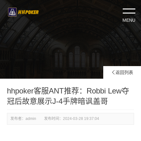
返回列表

hhpoker客服ANT推荐：Robbi Lew夺
冠后故意展示J-4手牌暗讽盖哥
发布者：admin
发布时间：
2024-03-28 19:37:04