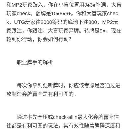
和MP2玩家跛入，你在小盲位置用J♠3♠补满，大盲
玩家check。翻牌是10♠8♠6♦。你和大盲玩家chec
k，UTG玩家往2000筹码的底池下注800，MP2玩
家跟注，你跟注，大盲玩家弃牌。转牌是9♥，现在
轮到你行动，你会如何行动？
职业牌手的解析
每次你拿到强听牌时，你应该考虑是否通过进
攻制造弃牌赢率是有利可图的。
通过率先全压或check-allin最大化弃牌赢率往
往都是有利可图的玩法，其有效性随着筹码深度和