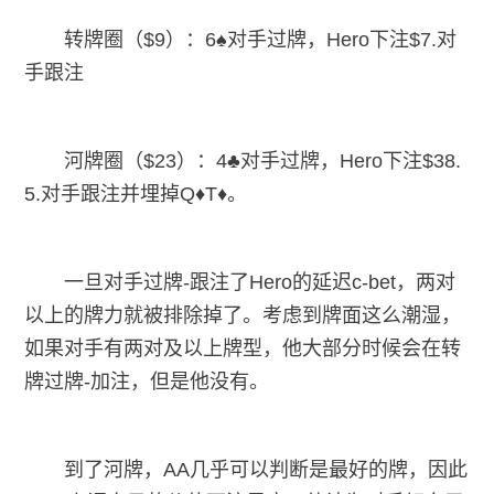
转牌圈（$9）：6♠对手过牌，Hero下注$7.对
手跟注
河牌圈（$23）：4♣对手过牌，Hero下注$38.
5.对手跟注并埋掉Q♦T♦。
一旦对手过牌-跟注了Hero的延迟c-bet，两对
以上的牌力就被排除掉了。考虑到牌面这么潮湿，
如果对手有两对及以上牌型，他大部分时候会在转
牌过牌-加注，但是他没有。
到了河牌，AA几乎可以判断是最好的牌，因此