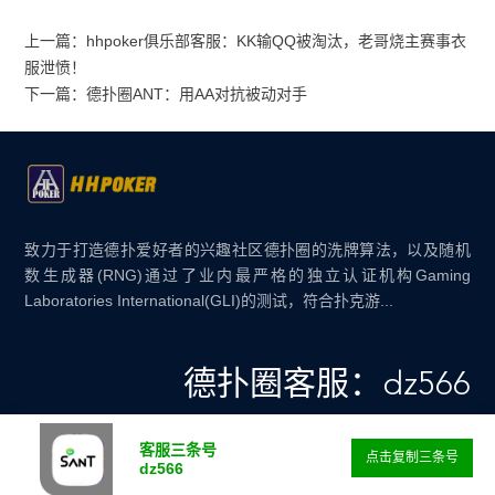
上一篇：
hhpoker俱乐部客服：KK输QQ被淘汰，老哥烧主赛事衣
服泄愤！
下一篇：
德扑圈ANT：用AA对抗被动对手
致力于打造德扑爱好者的兴趣社区德扑圈的洗牌算法，以及随机
数生成器(RNG)通过了业内最严格的独立认证机构Gaming
Laboratories International(GLI)的测试，符合扑克游...
德扑圈客服：dz566
客服三条号
点击复制三条号
dz566