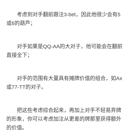
考虑到对手翻前跟注3-bet，因此他很少会有5
或6的葫芦；
对手如果是QQ-AA的大对子，他可能会在翻前
直接全下；
对手的范围有大量具有摊牌价值的组合，如Ax
或77-TT的对子。
把这些考虑综合起来，再加上对手不轻易弃牌
的形象，你可以考虑加注从更差的牌那里获得额外
的价值。