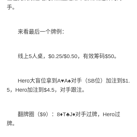
手。
来看最后一个牌例：
线上5人桌，$0.25/$0.50，有效筹码$50。
Hero大盲位拿到A♥A♠对手（SB位）加注到$1.
5，Hero加注到$4.5，对手跟注。
翻牌圈（$9）：8♦T♣J♦对手过牌，Hero过
牌。