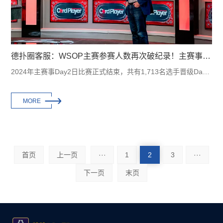
德扑圈客服：WSOP主赛参赛人数再次破纪录！主赛事总奖池高达94,041,600美元！
2024年主赛事Day2日比赛正式结束，共有1,713名选手晋级Day3。今天开始时共有3,823名玩···

MORE
首页
上一页
···
1
2
3
···
下一页
末页