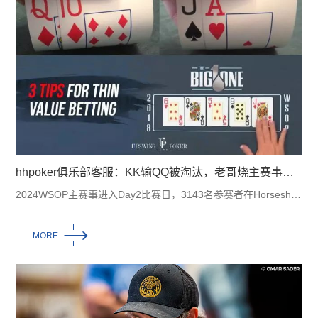
hhpoker俱乐部客服：KK输QQ被淘汰，老哥烧主赛事衣服泄愤！
2024WSOP主赛事进入Day2比赛日，3143名参赛者在Horseshoe和巴黎拉斯维加斯重新聚集，继···

MORE